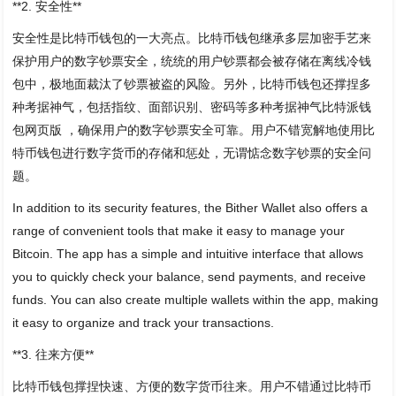
**2. 安全性**
安全性是比特币钱包的一大亮点。比特币钱包继承多层加密手艺来
保护用户的数字钞票安全，统统的用户钞票都会被存储在离线冷钱
包中，极地面裁汰了钞票被盗的风险。另外，比特币钱包还撑捏多
种考据神气，包括指纹、面部识别、密码等多种考据神气比特派钱
包网页版 ，确保用户的数字钞票安全可靠。用户不错宽解地使用比
特币钱包进行数字货币的存储和惩处，无谓惦念数字钞票的安全问
题。
In addition to its security features, the Bither Wallet also offers a
range of convenient tools that make it easy to manage your
Bitcoin. The app has a simple and intuitive interface that allows
you to quickly check your balance, send payments, and receive
funds. You can also create multiple wallets within the app, making
it easy to organize and track your transactions.
**3. 往来方便**
比特币钱包撑捏快速、方便的数字货币往来。用户不错通过比特币