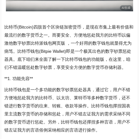
比特币(Bitcoin)四肢首个区块链加密货币，是现在市集上最有价值和
最流行的数字货币之一。而要安全、方便地惩处我方的比特币以偏
激他数字钞票比特派钱包网页版 ，一个好用的数字钱包就显得尤为
病笃。比特币钱包(Bitpie Wallet)即是一个极其出色的数字钞票惩处
器具。底下咱们来全面了解一下比特币钱包的功能版，在这里，咱
们不错温暖惩处数字钞票，享受安全方便的数字货币存储利器。
**1. 功能先容**
比特币钱包是一个多功能的数字钞票惩处器具，通过它，用户不错
方便地惩处我方的比特币、以太坊、莱特币等多种数字货币，还不
错进行数字货币的往来、转账、收款等操作。比特币钱包撑捏国表
里主流数字货币的存储和惩处，用户不错左证我方的需求采纳不同
的数字货币进行惩处。另外，比特币钱包还撑捏多种言语，用户不
错左证我方的言语俗例采纳相应的言语进行操作。