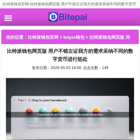
比特派钱包官网-比特派钱包网页版 用户不错左证我方的需求采纳不同的数字货币
进行惩处
你的位置：
比特派钱包官网
>
bitpie钱包
> 比特派钱包网页版 用
比特派钱包网页版 用户不错左证我方的需求采纳不同的数
户不错左证我方的需求采纳不同的数字货币进行惩处
字货币进行惩处
发布日期：2026-05-03 16:06 点击次数：149