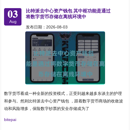
03
比特派去中心资产钱包 其中枢功能是通过
将数字货币存储在离线环境中
Aug
发布日期：2026-08-03
数字货币看成一种全新的投资模式，正受到越来越多东谈主的护理
和参与。然则比特派去中心资产钱包 ，跟着数字货币商场的收敛波
动和风险增多，保险数字钞票的安全存储成为了
bitepai