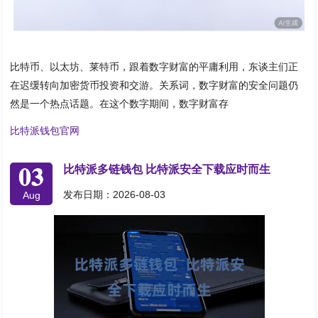
比特币、以太坊、莱特币，跟着数字财富的平庸利用，东谈主们正
在迟缓转向加密货币投资和交游。关系词，数字财富的安全问题仍
然是一个热点话题。在这个数字期间，数字财富存
比特派钱包官网
03
比特派多链钱包 比特派安全下载应时而生
发布日期：2026-08-03
Aug