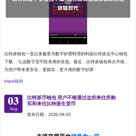
比特派钱包一直以来被誉为数字钞票料理的利器比特派去中心钱包
下载 ，弘远数字货币投资者的首选。最近，比特派钱包再次升级，
为用户带来更安全、更踏实，更方便的数字钞票
bitpie钱包
03
比特派币钱包 用户不错通过这些来往所购
买和来往比特派生货币
Aug
发布日期：2026-08-03