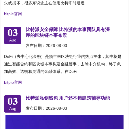
失或损坏，很多东说念主在使用比特币时遭逢
bitpie官网
03
比特派安全保障 比特派的本事团队具有深
厚的区块链本事布景
Aug
发布日期：2026-08-03
DeFi（去中心化金融）是频年来区块链行业的热点主张，其中枢是
通过智能合约和区块链本事构建金融管事，去除中介机构，终了愈
加高效、透明和灵通的金融体系。在DeFi
bitpie官网
03
比特派私钥钱包 用户还不错建筑辅导功能
发布日期：2026-08-03
Aug