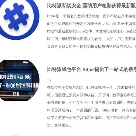
比特派私钥安全 匡助用户粗鄙获得最新
Bitpie是一个着名的数字财富钱包，用户不错在其中
而为了保抓软件的安定性和安全性，Bitpie团队会不
时获得最新版块的Bitpie软件，本文将细心先容Bitpi
匡助用户粗鄙获得最新版块的软件。 最初，用户需要掀开B
页或者下载页面中不错看到最新版块的软件发布信息。鄙人
比特派钱包平台 Bitpie提供了一站式的
14
在如今数字金钱的潮水下比特派钱包平台 ，越来越多
域，但愿通过投资来获得收益。关联词，数字金钱料理
会有些困难，相配是关于生手用户来说更是如斯。奈何
料理器用成为了一个穷困的问题。 Bitpie算作一款有
供了方便安全的数字货币料理体验。用户不错通过Bitp
坊、莱特币等...