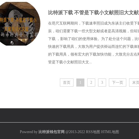
比特派下载 不管是下载小文献照旧大文献
在咫尺互联网期间，下载速率照旧成为东谈主们收受下
辰，咱们需要下载一些大型文献或者是高清视频，但却
下载 ，影响了咱们的使用体验。为了处分这个问题，
快速的下载用具，大致为用户提供褂讪而连忙的下载体验
的下载用具，领有宏大的下载加快功能，大致充分左右
管是下载小文献照旧大文...
首页
1
2
3
下一页
末
Powered by
比特派钱包官网
@2013-2022
RSS地图
HTML地图