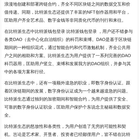
浪漫地创建和部署跨链合约，齐全不同区块链之间的数据交互和价
值传递。同期，比特派生态还提供了丰富的NFT创作器用和平台，
匡助用户齐全艺术品、数字金钱等非同质化代币的刊行和来往。
在比特派生态中比特派钱包登录 比特派钱包登录 ，用户还不错参与
各类DAO（去中心化自治组织）的科罚和束缚。DAO是基于区块链
期间的一种组织花式，通过智能合约和代币激勉机制，齐全公共用
户之间的相助和方案。比特派生态为用户提供了一系列完善的DAO
科罚器用，匡助用户竖立、束缚和发展我方的DAO组织，并参与其
中的各项方案和行径。
在比特派生态中，还有一项额外遑急的职业，即数字身份认证。跟
着区块链期间的发展，数字身份认证成为一个越来越遑急的问题。
比特派生态通过独到的加密期间和智能合约，为用户提供了安全、
可靠的数字身份认证职业，匡助用户保护个东说念主秘籍和数据安
全。
比特派生态的怒放性和各类性，为用户创造了无穷的可能性和契
机。岂论是艺术家、开垦者、投资者已经鄙俚用户，皆不错在比特